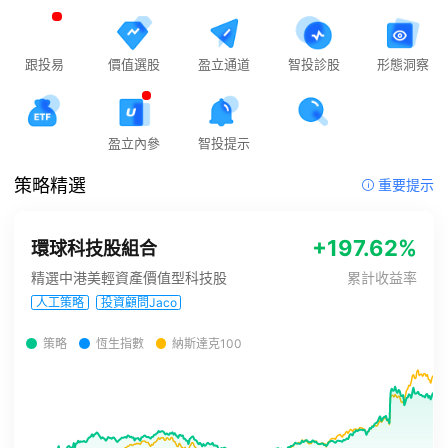
跟投易
價值選股
盈立通道
智投診股
形態洞察
盈立內參
智投提示
策略精選
重要提示
+197.62%
環球科技股組合
精選中港美輕資產價值型科技股
累計收益率
人工策略
投資顧問Jaco
策略
恆生指數
納斯達克100